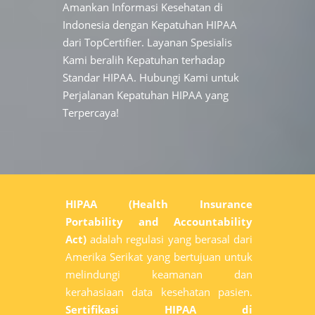
Amankan Informasi Kesehatan di
Indonesia dengan Kepatuhan HIPAA
dari TopCertifier. Layanan Spesialis
Kami beralih Kepatuhan terhadap
Standar HIPAA. Hubungi Kami untuk
Perjalanan Kepatuhan HIPAA yang
Terpercaya!
HIPAA (Health Insurance
Portability and Accountability
Act)
adalah regulasi yang berasal dari
Amerika Serikat yang bertujuan untuk
melindungi keamanan dan
kerahasiaan data kesehatan pasien.
Sertifikasi HIPAA di