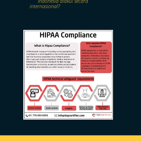
Indonesia diakui secara
internasional?