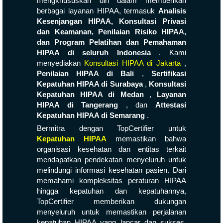
mengkhususkan diri dalam memberikan
berbagai layanan HIPAA, termasuk
Analisis
Kesenjangan HIPAA, Konsultasi Privasi
dan Keamanan, Penilaian Risiko HIPAA,
dan Program Pelatihan dan Pemahaman
HIPAA di seluruh Indonesia
. Kami
menyediakan
Konsultasi HIPAA di Jakarta
,
Penilaian HIPAA di Bali
,
Sertifikasi
Kepatuhan HIPAA di Surabaya
,
Konsultasi
Kepatuhan HIPAA di Medan
,
Layanan
HIPAA di Tangerang
, dan
Attestasi
Kepatuhan HIPAA di Semarang
.
Bermitra dengan TopCertifier untuk
Kepatuhan HIPAA
memastikan bahwa
organisasi kesehatan dan entitas terkait
mendapatkan pendekatan menyeluruh untuk
melindungi informasi kesehatan pasien. Dari
memahami kompleksitas peraturan HIPAA
hingga kepatuhan dan kepatuhannya,
TopCertifier memberikan dukungan
menyeluruh untuk memastikan perjalanan
kepatuhan HIPAA yang lancar dan sukses.