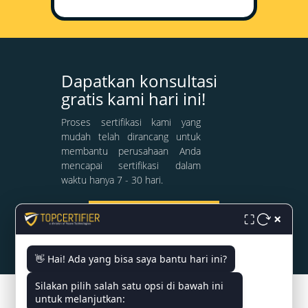
Dapatkan konsultasi
gratis kami hari ini!
Proses sertifikasi kami yang
mudah telah dirancang untuk
membantu perusahaan Anda
mencapai sertifikasi dalam
waktu hanya 7 - 30 hari.
×
⛶
KONSULTASI GRATIS
👋 Hai! Ada yang bisa saya bantu hari ini?
Silakan pilih salah satu opsi di bawah ini
untuk melanjutkan:
ahli kami