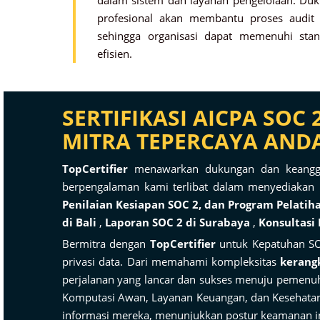
dalam sistem dan layanan pengelolaan. Duk
profesional akan membantu proses audit S
sehingga organisasi dapat memenuhi sta
efisien.
SERTIFIKASI AICPA SOC
MITRA TEPERCAYA ANDA 
TopCertifier
menawarkan dukungan dan keanggot
berpengalaman kami terlibat dalam menyediakan 
Penilaian Kesiapan SOC 2, dan Program Pelatih
di Bali
,
Laporan SOC 2 di Surabaya
,
Konsultasi
Bermitra dengan
TopCertifier
untuk Kepatuhan SO
privasi data. Dari memahami kompleksitas
kerang
perjalanan yang lancar dan sukses menuju pemen
Komputasi Awan, Layanan Keuangan, dan Kesehatan
informasi mereka, menunjukkan postur keamanan in