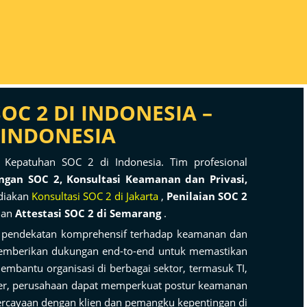
OC 2 DI INDONESIA –
 INDONESIA
epatuhan SOC 2 di Indonesia. Tim profesional
angan SOC 2, Konsultasi Keamanan dan Privasi,
diakan
Konsultasi SOC 2 di Jakarta
,
Penilaian SOC 2
dan
Attestasi SOC 2 di Semarang
.
pendekatan komprehensif terhadap keamanan dan
memberikan dukungan end-to-end untuk memastikan
mbantu organisasi di berbagai sektor, termasuk TI,
ier, perusahaan dapat memperkuat postur keamanan
ercayaan dengan klien dan pemangku kepentingan di