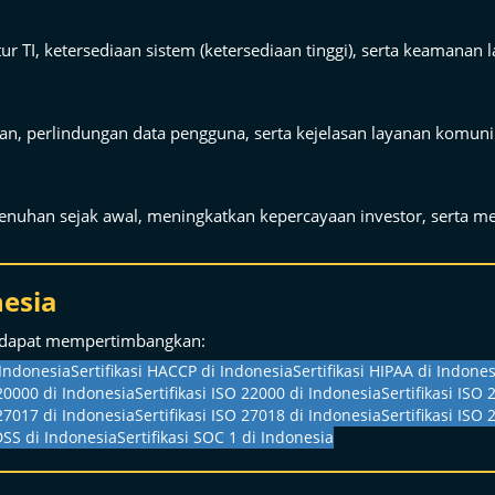
r TI, ketersediaan sistem (ketersediaan tinggi), serta keamanan 
, perlindungan data pengguna, serta kejelasan layanan komunika
an sejak awal, meningkatkan kepercayaan investor, serta me
nesia
 dapat mempertimbangkan:
 Indonesia
Sertifikasi HACCP di Indonesia
Sertifikasi HIPAA di Indones
 20000 di Indonesia
Sertifikasi ISO 22000 di Indonesia
Sertifikasi ISO
 27017 di Indonesia
Sertifikasi ISO 27018 di Indonesia
Sertifikasi ISO
 DSS di Indonesia
Sertifikasi SOC 1 di Indonesia