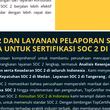
ungan dari layanan konsultasi
OC 2 berjalan lebih efektif
ndar dengan lebih cepat dan
 2 DAN LAYANAN PELAPORAN S
UNTUK SERTIFIKASI SOC 2 DI
aan komprehensif untuk membantu perusahaan mencapai K
rangkaian layanan SOC 2 lengkap, termasuk
Analisis Kesenj
an serta Kesadaran SOC 2 di seluruh Indonesia
. Kami menye
 Kepatuhan SOC 2 di Medan
,
Layanan SOC 2 di Tangerang
, 
C 2 memastikan bahwa perusahaan memperoleh manfaat dari 
ka SOC 2
hingga implementasi dan pengesahan, TopCertifier 
uhan SOC 2.
Konsultan SOC 2 di Indonesia
kami terampil dalam me
, untuk memenuhi standar SOC 2. Dengan bimbingan TopCertif
formasi terhadap praktik industri terbaik, dan membangun kep